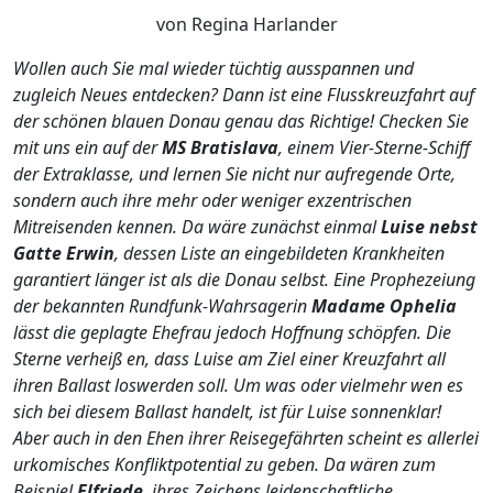
von Regina Harlander
Wollen auch Sie mal wieder tüchtig ausspannen und
zugleich Neues entdecken? Dann ist eine Flusskreuzfahrt auf
der schönen blauen Donau genau das Richtige! Checken Sie
mit uns ein auf der
MS Bratislava
, einem Vier-Sterne-Schiff
der Extraklasse, und lernen Sie nicht nur aufregende Orte,
sondern auch ihre mehr oder weniger exzentrischen
Mitreisenden kennen. Da wäre zunächst einmal
Luise nebst
Gatte Erwin
, dessen Liste an eingebildeten Krankheiten
garantiert länger ist als die Donau selbst. Eine Prophezeiung
der bekannten Rundfunk-Wahrsagerin
Madame Ophelia
lässt die geplagte Ehefrau jedoch Hoffnung schöpfen. Die
Sterne verheiß en, dass Luise am Ziel einer Kreuzfahrt all
ihren Ballast loswerden soll. Um was oder vielmehr wen es
sich bei diesem Ballast handelt, ist für Luise sonnenklar!
Aber auch in den Ehen ihrer Reisegefährten scheint es allerlei
urkomisches Konfliktpotential zu geben. Da wären zum
Beispiel
Elfriede
, ihres Zeichens leidenschaftliche