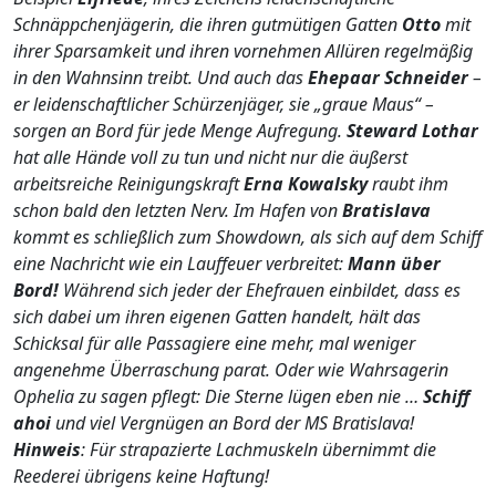
Schnäppchenjägerin, die ihren gutmütigen Gatten
Otto
mit
ihrer Sparsamkeit und ihren vornehmen Allüren regelmäßig
in den Wahnsinn treibt. Und auch das
Ehepaar Schneider
–
er leidenschaftlicher Schürzenjäger, sie „graue Maus“ –
sorgen an Bord für jede Menge Aufregung.
Steward Lothar
hat alle Hände voll zu tun und nicht nur die äußerst
arbeitsreiche Reinigungskraft
Erna Kowalsky
raubt ihm
schon bald den letzten Nerv. Im Hafen von
Bratislava
kommt es schließlich zum Showdown, als sich auf dem Schiff
eine Nachricht wie ein Lauffeuer verbreitet:
Mann über
Bord!
Während sich jeder der Ehefrauen einbildet, dass es
sich dabei um ihren eigenen Gatten handelt, hält das
Schicksal für alle Passagiere eine mehr, mal weniger
angenehme Überraschung parat. Oder wie Wahrsagerin
Ophelia zu sagen pflegt: Die Sterne lügen eben nie …
Schiff
ahoi
und viel Vergnügen an Bord der MS Bratislava!
Hinweis
: Für strapazierte Lachmuskeln übernimmt die
Reederei übrigens keine Haftung!